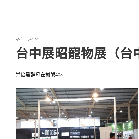
9/11-9/14
台中展昭寵物展（台
樂倍黑酵母在攤號408